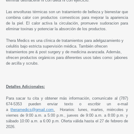
eliminar deshacerte ni con dieta ni con ejercicio.
Las envolturas térmicas son un tratamiento de belleza y bienestar que
combina calor con productos comesticos para mejorar la apariencia
de la piel. El calor activa la circulación, promueve sudoracion para
eliminar toxinas y potenciar la absorción de los productos.
Thera Medics es una clínica de tratamientos para adelgazamiento y
celulitis bajo estricta supervisión médica. También ofrecen
tratamientos pre & post surgery y de medicina avanzada. Además,
ofrecen productos orgánicos para diferentes usos tales como: jabones
de arcilla y scrubs.
Detalles Adicionales:
Para sacar tu cita y obtener más información, comunícate al (787)
674-5353 pueden enviar texto o escribir un e-mail
a
theramedics@gmail.com
.
Horarios: lunes, martes, miércoles y
viernes de 9:00 a.m. a 5:00 p.m., jueves de 9:00 a.m. a 8:00 p.m. y
sábado 10:00 a.m. a 6:00 p.m. Oferta válida hasta el 27 de febrero de
2026.