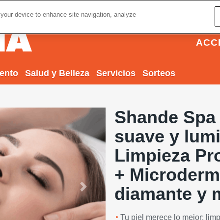
 your device to enhance site navigation, analyze
ACC
iento
Salud y Belleza
Servicios
Sorteos
Shande Spa b
suave y lumi
Limpieza Pr
+ Microderm
diamante y 
Next
Tu piel merece lo mejor: limpi