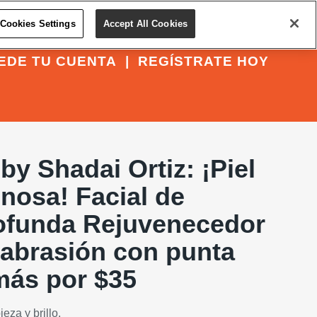
Cookies Settings
Accept All Cookies
EDE TU CUENTA
|
REGÍSTRATE HOY
y Shadai Ortiz: ¡Piel
nosa! Facial de
ofunda Rejuvenecedor
abrasión con punta
más por $35
eza y brillo.