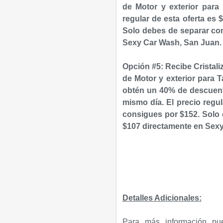
de Motor y
exterior
para 
regular de esta oferta es 
S
olo debes de separar con
Sexy Car Wash, San Juan.
Opción #5:
Recibe Cristali
de Motor y
exterior
para 
obtén un 40% de descuento
mismo día.
El precio regul
consigues por $152. S
olo
$107 directamente en Sex
Detalles Adicionales:
Para más información pu