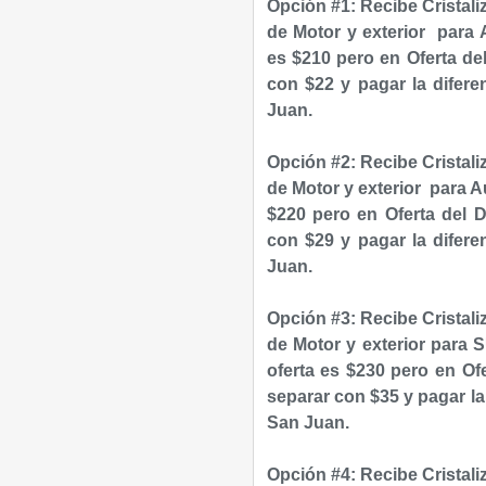
Opción #1: Recibe
Cristal
de Motor y
exterior para
A
es $210 pero en Oferta de
con $22 y pagar la difer
Juan.
Opción #2:
Recibe
Cristal
de Motor y
exterior
para Au
$220 pero en Oferta del D
con $29 y pagar la difer
Juan.
Opción #3:
Recibe
Cristal
de Motor y
exterior
para S
oferta es $230 pero en Of
separar con $35 y pagar l
San Juan.
Opción #4:
Recibe Cristali