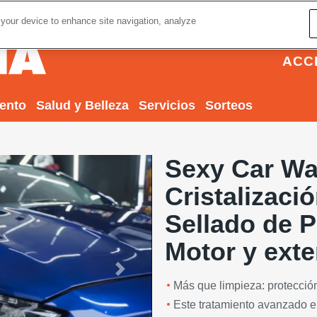
 your device to enhance site navigation, analyze
ACC
iento
Salud y Belleza
Servicios
Sorteos
Sexy Car Wa
Cristalizació
Sellado de P
Motor y exte
Next
Más que limpieza: protección
Este tratamiento avanzado e