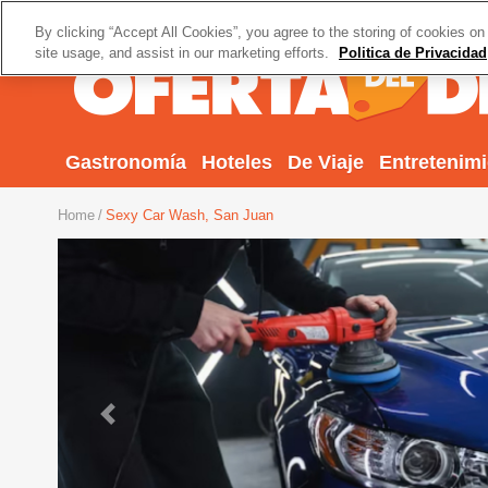
By clicking “Accept All Cookies”, you agree to the storing of cookies on
site usage, and assist in our marketing efforts.
Politica de Privacidad
Gastronomía
Hoteles
De Viaje
Entretenim
Home
Sexy Car Wash, San Juan
Previous