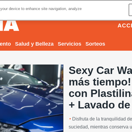
 your device to enhance site navigation, analyze
ACC
iento
Salud y Belleza
Servicios
Sorteos
Sexy Car Wa
más tiempo! 
con Plastili
+ Lavado de 
Next
Disfruta de la tranquilidad de 
suciedad, mientras conserva un 