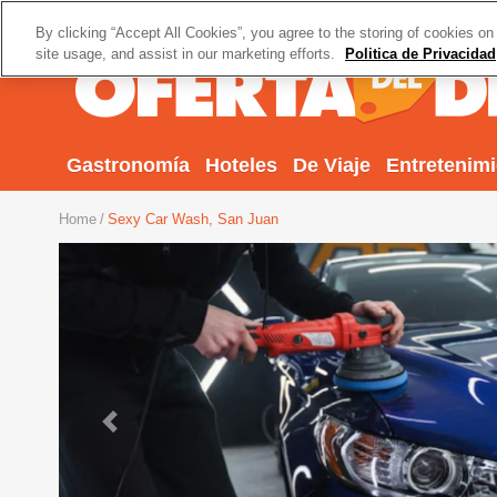
By clicking “Accept All Cookies”, you agree to the storing of cookies on
site usage, and assist in our marketing efforts.
Politica de Privacidad
Gastronomía
Hoteles
De Viaje
Entretenim
Home
Sexy Car Wash, San Juan
Previous