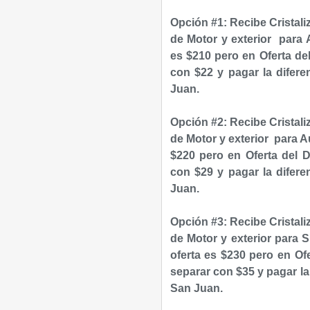
Opción #1: Recibe
Cristal
de Motor y
exterior para
A
es $210 pero en Oferta de
con $22 y pagar la difer
Juan.
Opción #2:
Recibe
Cristal
de Motor y
exterior
para Au
$220 pero en Oferta del D
con $29 y pagar la difer
Juan.
Opción #3:
Recibe
Cristal
de Motor y
exterior
para S
oferta es $230 pero en Of
separar con $35 y pagar l
San Juan.