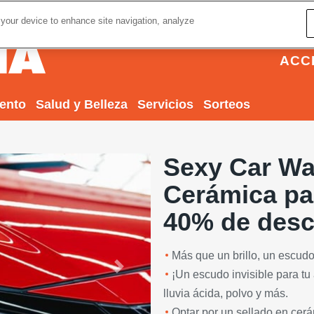
 your device to enhance site navigation, analyze
ACC
iento
Salud y Belleza
Servicios
Sorteos
Sexy Car Wa
Cerámica par
40% de des
Más que un brillo, un escudo
Next
¡Un escudo invisible para tu
lluvia ácida, polvo y más.
Optar por un sellado en cerá