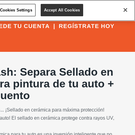
Cookies Settings
Accept All Cookies
EDE TU CUENTA
|
REGÍSTRATE HOY
sh: Separa Sellado en
a pintura de tu auto +
cuento
... ¡Sellado en cerámica para máxima protección!
 auto! El sellado en cerámica protege contra rayos UV,
mica para tu auto es una inversión inteligente que no