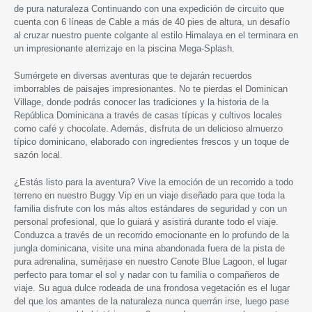
de pura naturaleza Continuando con una expedición de circuito que
cuenta con 6 líneas de Cable a más de 40 pies de altura, un desafío
al cruzar nuestro puente colgante al estilo Himalaya en el terminara en
un impresionante aterrizaje en la piscina Mega-Splash.
Sumérgete en diversas aventuras que te dejarán recuerdos
imborrables de paisajes impresionantes. No te pierdas el Dominican
Village, donde podrás conocer las tradiciones y la historia de la
República Dominicana a través de casas típicas y cultivos locales
como café y chocolate. Además, disfruta de un delicioso almuerzo
típico dominicano, elaborado con ingredientes frescos y un toque de
sazón local.
¿Estás listo para la aventura? Vive la emoción de un recorrido a todo
terreno en nuestro Buggy Vip en un viaje diseñado para que toda la
familia disfrute con los más altos estándares de seguridad y con un
personal profesional, que lo guiará y asistirá durante todo el viaje.
Conduzca a través de un recorrido emocionante en lo profundo de la
jungla dominicana, visite una mina abandonada fuera de la pista de
pura adrenalina, sumérjase en nuestro Cenote Blue Lagoon, el lugar
perfecto para tomar el sol y nadar con tu familia o compañeros de
viaje. Su agua dulce rodeada de una frondosa vegetación es el lugar
del que los amantes de la naturaleza nunca querrán irse, luego pase