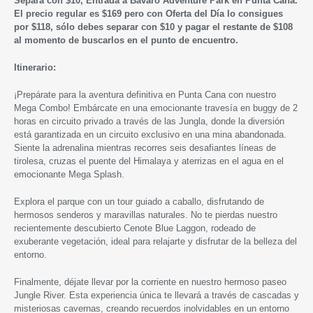
Separa con $10,
Entrada a Bávaro Adventure Park en Punta Cana
.
El precio regular es $169 pero con Oferta del Día lo consigues
por $118, sólo debes separar con $10 y pagar el restante de $108
al momento de buscarlos en el punto de encuentro.
Itinerario:
¡Prepárate para la aventura definitiva en Punta Cana con nuestro
Mega Combo! Embárcate en una emocionante travesía en buggy de 2
horas en circuito privado a través de las Jungla, donde la diversión
está garantizada en un circuito exclusivo en una mina abandonada.
Siente la adrenalina mientras recorres seis desafiantes líneas de
tirolesa, cruzas el puente del Himalaya y aterrizas en el agua en el
emocionante Mega Splash.
Explora el parque con un tour guiado a caballo, disfrutando de
hermosos senderos y maravillas naturales. No te pierdas nuestro
recientemente descubierto Cenote Blue Laggon, rodeado de
exuberante vegetación, ideal para relajarte y disfrutar de la belleza del
entorno.
Finalmente, déjate llevar por la corriente en nuestro hermoso paseo
Jungle River. Esta experiencia única te llevará a través de cascadas y
misteriosas cavernas, creando recuerdos inolvidables en un entorno