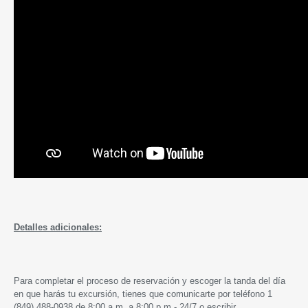
Detalles adicionales:
Para completar el proceso de reservación y escoger la tanda del día
en que harás tu excursión, tienes que comunicarte por teléfono 1
(849) 488-0938 de 8:00 a.m. a 8:00 p.m - 24/7 o escribir