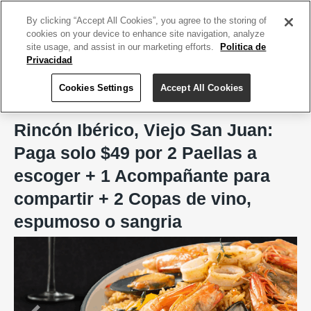
ACCEDE TU CUENTA
|
REGÍSTRATE HOY
By clicking “Accept All Cookies”, you agree to the storing of
cookies on your device to enhance site navigation, analyze
site usage, and assist in our marketing efforts.
Politica de
Privacidad
Cookies Settings
Accept All Cookies
Home
Rincón Ibérico, Viejo San Juan
Rincón Ibérico, Viejo San Juan:
Paga solo $49 por 2 Paellas a
escoger + 1 Acompañante para
compartir + 2 Copas de vino,
espumoso o sangria