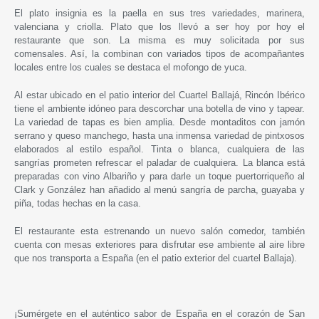
El plato insignia es la paella en sus tres variedades, marinera,
valenciana y criolla. Plato que los llevó a ser hoy por hoy el
restaurante que son. La misma es muy solicitada por sus
comensales. Así, la combinan con variados tipos de acompañantes
locales entre los cuales se destaca el mofongo de yuca.
Al estar ubicado en el patio interior del Cuartel Ballajá, Rincón Ibérico
tiene el ambiente idóneo para descorchar una botella de vino y tapear.
La variedad de tapas es bien amplia. Desde montaditos con jamón
serrano y queso manchego, hasta una inmensa variedad de pintxosos
elaborados al estilo español. Tinta o blanca, cualquiera de las
sangrías prometen refrescar el paladar de cualquiera. La blanca está
preparadas con vino Albariño y para darle un toque puertorriqueño al
Clark y González han añadido al menú sangría de parcha, guayaba y
piña, todas hechas en la casa.
El restaurante esta estrenando un nuevo salón comedor, también
cuenta con mesas exteriores para disfrutar ese ambiente al aire libre
que nos transporta a España (en el patio exterior del cuartel Ballaja).
¡Sumérgete en el auténtico sabor de España en el corazón de San