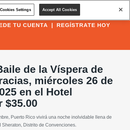
Cookies Settings
Accept All Cookies
EDE TU CUENTA
|
REGÍSTRATE HOY
Baile de la Víspera de
acias, miércoles 26 de
25 en el Hotel
r $35.00
bre, Puerto Rico vivirá una noche inolvidable llena de
el Sheraton, Distrito de Convenciones.