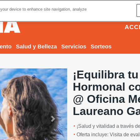
 your device to enhance site navigation, analyze
ACC
iento
Salud y Belleza
Servicios
Sorteos
¡Equilibra t
Hormonal co
@ Oficina M
Laureano Ga
Next
¡Salud y vitalidad a través d
Oferta incluye: Visita de ev