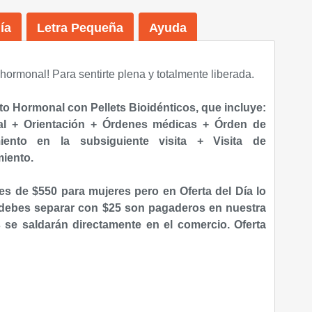
ía
Letra Pequeña
Ayuda
 hormonal! Para sentirte plena y totalmente liberada.
to Hormonal con Pellets Bioidénticos, que incluye:
cial + Orientación + Órdenes médicas + Ó
rden de
ento en la subsiguiente visita + Visita de
iento.
 es de $550 para mujeres pero en Oferta del Día lo
 debes separar con $25 son pagaderos en nuestra
s se saldarán directamente en el comercio.
Oferta