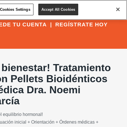
Cookies Settings
Accept All Cookies
EDE TU CUENTA
|
REGÍSTRATE HOY
u bienestar! Tratamiento
n Pellets Bioidénticos
édica Dra. Noemi
rcía
el equilibrio hormonal!
aluación inicial + Orientación + Órdenes médicas +