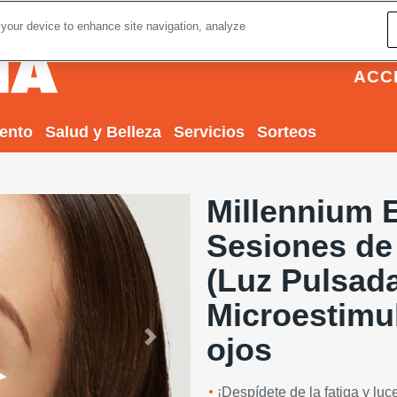
 your device to enhance site navigation, analyze
ACC
iento
Salud y Belleza
Servicios
Sorteos
Millennium E
Sesiones de
(Luz Pulsada
Microestimul
ojos
Next
¡Despídete de la fatiga y lu