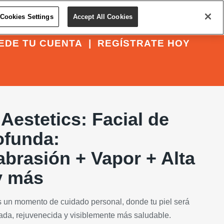
Cookies Settings
Accept All Cookies
EDE TU CUENTA
|
REGÍSTRATE HOY
Aestetics: Facial de
ofunda:
brasión + Vapor + Alta
y más
es un momento de cuidado personal, donde tu piel será
icada, rejuvenecida y visiblemente más saludable.