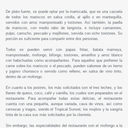
De plato fuerte, se puede optar por la mariscada, que es una cazuela
de todos los mariscos en salsa criolla, al ajillo o en mantequilla,
servidos con arroz mamposteado y tostones. Así también, la paella
de mariscos, con medio rabo de langosta, e incluye camarones,
pulpo, carrucho, pescado y mejillones, servida con ocho tostones. Su
porción es suficiente para compartir entre dos personas.
Todos se pueden servir con papas fritas, batata mameya,
mamposteado, mofongo, bifongo, tostones, amarillos y arroz blanco
con habichuelas como acompañantes. Para aquellos que prefieren la
carne sobre los mariscos o el pescado, pueden saborear de un tierno
y jugoso churrasco o servido como relleno, en salsa de vino tinto,
dentro de un mofongo.
En cuanto a los postres, los más solicitados son el tres leches, y los
flanes de queso, coco, café y vainilla, los cuales son preparados en el
restaurante. Para acompañar todas estas delicias, el restaurante
cuenta con una pequeña, aunque variada, cava de vinos, así como
cervezas y tragos, siendo el Tropical Sunset, los mojitos y la sangría
tinta de la casa sus más solicitados por la clientela.
Sin embargo, las especialidades del restaurante son el mofongo a la