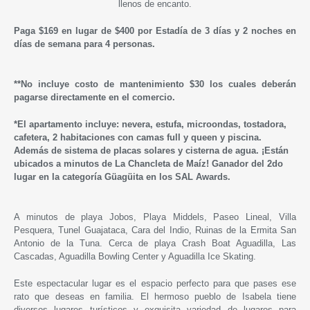
llenos de encanto.
Paga $169 en lugar de $400 por Estadía de 3 días y 2 noches en
días de semana para 4 personas.
*
*No incluye costo de mantenimiento $30 los cuales deberán
pagarse directamente en el comercio.
*El apartamento incluye: nevera, estufa, microondas, tostadora,
cafetera, 2 habitaciones con camas full y queen y piscina.
Además de
sistema de placas solares y cisterna de agua.
¡Están
ubicados a minutos de La Chancleta de Maíz! Ganador del 2do
lugar en la categoría Güagüita en los SAL Awards.
A minutos de playa Jobos, Playa Middels, Paseo Lineal, Villa
Pesquera, Tunel Guajataca, Cara del Indio, Ruinas de la Ermita San
Antonio de la Tuna. Cerca de playa Crash Boat Aguadilla, Las
Cascadas, Aguadilla Bowling Center y Aguadilla Ice Skating.
Este espectacular lugar es el espacio perfecto para que pases ese
rato que deseas en familia. El hermoso pueblo de Isabela tiene
diversos lugares turísticos y exquisita variedad de lugares para