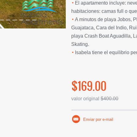
El apartamento incluye: never
habitaciones: camas full o qu
A minutos de playa Jobos, P
Guajataca, Cara del Indio, Ru
playa Crash Boat Aguadilla, L
Skating.
Isabela tiene el equilibrio pe
$169.00
valor original
$400.00
Enviar por e-mail