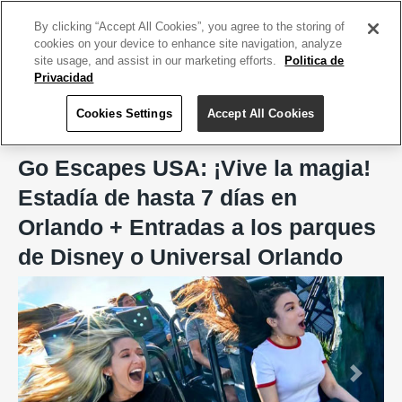
ACCEDE TU CUENTA
|
REGÍSTRATE HOY
By clicking “Accept All Cookies”, you agree to the storing of
cookies on your device to enhance site navigation, analyze
site usage, and assist in our marketing efforts.
Politica de
Privacidad
Cookies Settings
Accept All Cookies
Home
Holiday Resorts USA
Go Escapes USA: ¡Vive la magia!
Estadía de hasta 7 días en
Orlando + Entradas a los parques
de Disney o Universal Orlando
Previous
Next