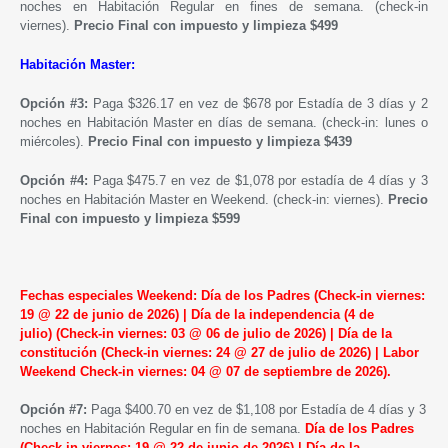
noches en Habitación Regular en fines
de semana
. (check-in
viernes).
Precio Final con impuesto y limpieza $499
Habitación Master:
Opción #3:
Paga $326.17 en vez de $678 por Estadía de 3 días y 2
noches en Habitación Master en días de semana. (check-in: lunes o
miércoles).
Precio Final con impuesto y limpieza $439
Opción #4:
Paga $475.7 en vez de $1,078 por estadía de 4 días y 3
noches en Habitación Master en
Weekend
. (check-in: viernes).
Precio
Final con impuesto y limpieza $599
Fechas especiales Weekend
:
Día de los Padres (Check-in viernes:
19 @ 22 de junio de 2026) |
Día de la independencia (4 de
julio)
(Check-in viernes: 03 @ 06 de julio de 2026)
| Día de la
constitución (Check-in viernes: 24 @ 27 de julio de 2026) |
Labor
Weekend
Check-in viernes: 04 @ 07 de septiembre de 2026)
.
Opción #7:
Paga $400.70 en vez de $1,108 por Estadía de 4 días y 3
noches en Habitación Regular en fin de semana.
Día de los Padres
(Check-in viernes: 19 @ 22 de junio de 2026)
|
Día de la