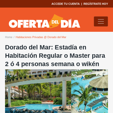
ACCEDE TU CUENTA
|
REGÍSTRATE HOY
Home
Habitaciones Privadas @ Dorado del Mar
Dorado del Mar: Estadía en
Habitación Regular o Master para
2 ó 4 personas semana o wikén
Previous
Next