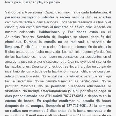
toalla para utilizar en playa y piscina.
Válido para 4 personas. Capacidad máxima de cada habitación: 4
personas incluyendo infantes y recién nacidos.
No se aceptan
cambios de fecha ni cancelaciones. Toda fecha reservada es final y el
cupón queda como redimido al momento de seleccionar la fecha en
nuestro calendario.
Habitaciones y Facilidades están en el
Aquarius Resorts. Servicio de limpieza se ofrece después del
check-out. Durante la estadía no se realizará el servicio de
limpieza.
Recibirá un correo electrónico con información de check-in
5 días antes de su fecha reservada. Los administradores y/o dueños
de las habitaciones, no se hacen responsables por accidentes en el
área de la piscina, playa o cualquier otra área incluyendo el interior de
las habitaciones. Durante el check-out se llevará a cabo un cotejo de
inventario de los activos de la habitación. Favor notificar de cualquier
artículo dañado o roto. No relocalizar los artículos para que se haga
fácil el inventario. No se permite fumar en las habitaciones. No se
permiten mascotas.
No se permiten huéspedes adicionales ni
visitantes. No incluye estacionamiento ($14.50 por día) se paga 30
días por adelantado por ATH móvil 787-717-6051 o depósito en la
cuenta de banco. Es requisito confirmar su estadía 48 horas
después de su compra, llamando al 787-717-6051. Si la compra
se realiza con menos de 5 días antes de la fecha reservada o de
no recibir el E-mail para realizar check-in en 48 horas antes de su