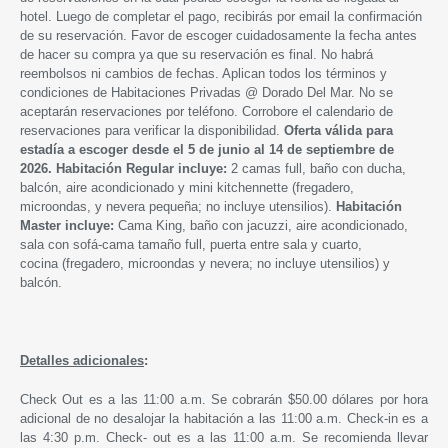
hotel. Luego de completar el pago, recibirás por email la confirmación
de su reservación. Favor de escoger cuidadosamente la fecha antes
de hacer su compra ya que su reservación es final. No habrá
reembolsos ni cambios de fechas. Aplican todos los términos y
condiciones de Habitaciones Privadas @ Dorado Del Mar. No se
aceptarán reservaciones por teléfono. Corrobore el calendario de
reservaciones para verificar la disponibilidad.
Oferta válida para
estadía a escoger desde
el 5 de junio
al 14 de septiembre de
2026
.
Habitación Regular incluye:
2 camas full, baño con ducha,
balcón, aire acondicionado y mini kitchennette (fregadero,
microondas, y nevera pequeña; no incluye utensilios).
Habitación
Master incluye:
Cama King, baño con jacuzzi, aire acondicionado,
sala con sofá-cama tamaño full, puerta entre sala y cuarto,
cocina (fregadero, microondas y nevera; no incluye utensilios) y
balcón.
Detalles adicionales
:
Check Out es a las 11:00 a.m. Se cobrarán $50.00 dólares por hora
adicional de no desalojar la habitación a las 11:00 a.m. Check-in es a
las 4:30 p.m. Check- out es a las 11:00 a.m. Se recomienda llevar