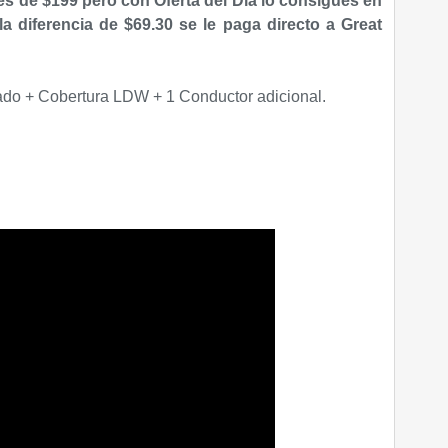
 es de $199 pero con Oferta del Día lo consigues en
la diferencia de $69.30 se le paga directo a Great
mitado + Cobertura LDW + 1 Conductor adicional.