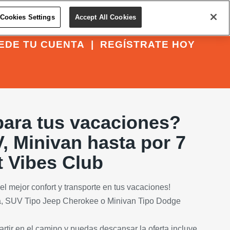
Cookies Settings
Accept All Cookies
EDE TU CUENTA
|
REGÍSTRATE HOY
para tus vacaciones?
, Minivan hasta por 7
t Vibes Club
el mejor confort y transporte en tus vacaciones!
la, SUV Tipo Jeep Cherokee o Minivan Tipo Dodge
tir en el camino y puedas descansar la oferta incluye