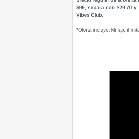
precio regular de la oferta
$99, separa con $29.70 y 
Vibes Club.
*
Oferta incluye: Millaje ili