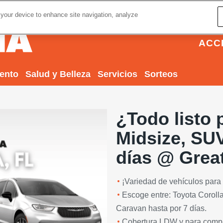
 your device to enhance site navigation, analyze
ACC
iento
Salud y Belleza
Servicios
Sorteos
¿Todo listo 
Midsize, SUV
días @ Grea
¡Variedad de vehículos para 
Next
Escoge entre: Toyota Corol
Caravan hasta por 7 días.
Cobertura LDW y para compar