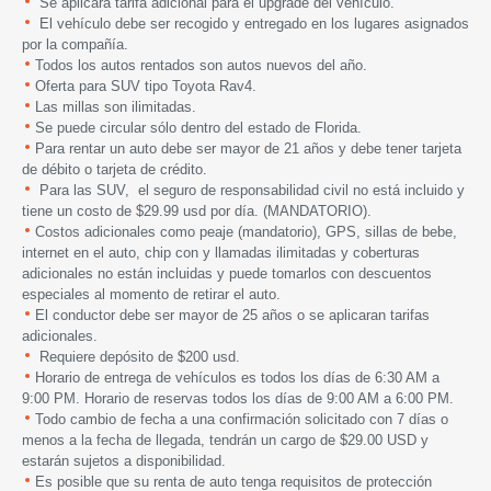
Se aplicará tarifa adicional para el upgrade del vehículo.
El vehículo debe ser recogido y entregado en los lugares asignados
por la compañía.
Todos los autos rentados son autos nuevos del año.
Oferta para
SUV tipo Toyota Rav4.
Las millas son ilimitadas.
Se puede circular sólo dentro del estado de Florida.
Para rentar un auto debe ser mayor de 21 años y debe tener tarjeta
de débito o tarjeta de crédito.
Para las SUV, el seguro de responsabilidad civil no está incluido y
tiene un costo de $29.99 usd por día. (MANDATORIO).
Costos adicionales como peaje (mandatorio), GPS, sillas de bebe,
internet en el auto, chip con y llamadas ilimitadas y coberturas
adicionales no están incluidas y puede tomarlos con descuentos
especiales al momento de retirar el auto.
El conductor debe ser mayor de 25 años o se aplicaran tarifas
adicionales.
Requiere depósito de $200 usd.
Horario de entrega de vehículos es todos los días de 6:30 AM a
9:00 PM. Horario de reservas todos los días de 9:00 AM a 6:00 PM.
Todo cambio de fecha a una confirmación solicitado con 7 días o
menos a la fecha de llegada, tendrán un cargo de $29.00 USD y
estarán sujetos a disponibilidad.
Es posible que su renta de auto tenga requisitos de protección