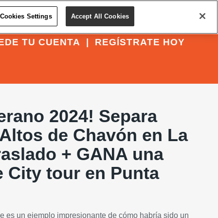
Cookies Settings
Accept All Cookies
EDE TU CUENTA
|
REGÍSTRATE HOY
erano 2024! Separa
 Altos de Chavón en La
raslado + GANA una
 City tour en Punta
e es un ejemplo impresionante de cómo habría sido un