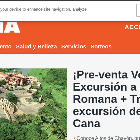
 your device to enhance site navigation, analyze
ACC
iento
Salud y Belleza
Servicios
Sorteos
¡Pre-venta V
Excursión a
Romana + T
excursión de
Cana
Next
Conoce Altos de Chavón, qu