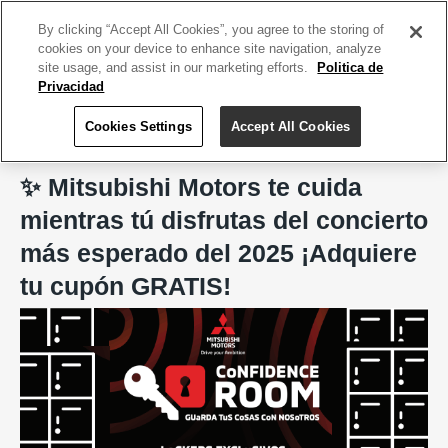
ACCEDE TU CUENTA
|
REGÍSTRATE HOY
By clicking “Accept All Cookies”, you agree to the storing of
cookies on your device to enhance site navigation, analyze
site usage, and assist in our marketing efforts.
Politica de
Privacidad
Cookies Settings
Accept All Cookies
Home
GFRMedia.
✨ Mitsubishi Motors te cuida
mientras tú disfrutas del concierto
más esperado del 2025 ¡Adquiere
tu cupón GRATIS!