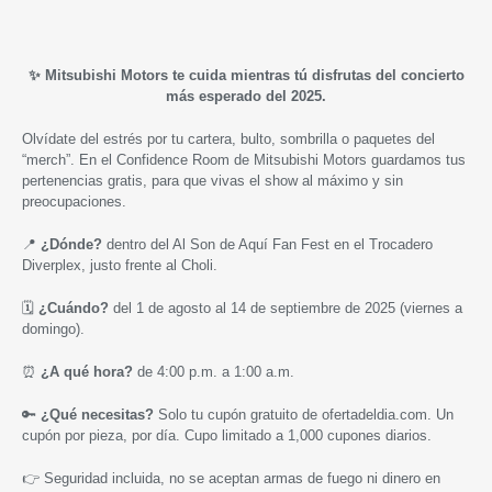
✨ Mitsubishi Motors te cuida mientras tú disfrutas del concierto
más esperado del 2025.
Olvídate del estrés por tu cartera, bulto, sombrilla o paquetes del
“merch”. En el Confidence Room de Mitsubishi Motors guardamos tus
pertenencias gratis, para que vivas el show al máximo y sin
preocupaciones.
📍
¿Dónde?
dentro del Al Son de Aquí Fan Fest en el Trocadero
Diverplex, justo frente al Choli.
🗓
¿Cuándo?
del 1 de agosto al 14 de septiembre de 2025 (viernes a
domingo).
⏰
¿A qué hora?
de 4:00 p.m. a 1:00 a.m.
🔑
¿Qué necesitas?
Solo tu cupón gratuito de ofertadeldia.com. Un
cupón por pieza, por día. Cupo limitado a 1,000 cupones diarios.
👉 Seguridad incluida, no se aceptan armas de fuego ni dinero en