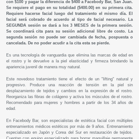
con $100 y pagar la diferencia de $400 a Facebody Bar, San Juan.
Se requiere el pago en su totalidad ($400.00) en su primera cita.
Requiere hacerse facial luego del tratamiento el mismo día. El
facial será cobrado de acuerdo al tipo de facial necesario. La
SEGUNDA sesión se dará a los 3 MESES de la primera sesión.
Se coordinará cita para su sesión adicional libre de costo. La
segunda sesión no puede ser cambiada de fecha, pospuesta o
cancelada. De no poder acudir a la cita esta se pierde.
Es una tecnología de vanguardia que elimina las marcas de edad en
el rostro y le devuelve a la piel elasticidad y firmeza brindando la
apariencia juvenil de manera muy natural.
Este novedoso tratamiento tiene el efecto de un "lifting" natural y
progresivo. Produce una reacción de tensión en la piel sin
desplazamiento de tejidos y cambios en la expresión de el rostro.
Reorganiza las fibras de colágeno y activa los músculos de el rostro.
Recomendado para mujeres y hombres a partir de los 34 años de
edad.
En Facebody Bar, son especialistas de estética facial con múltiples
entrenamientos médicos estéticos por más de 9 años. Entrenamiento
especializado en Japón y Corea del Sur en restauración de tejidos.
Cuentan con equipo especializado para borrar maquillaje permanente