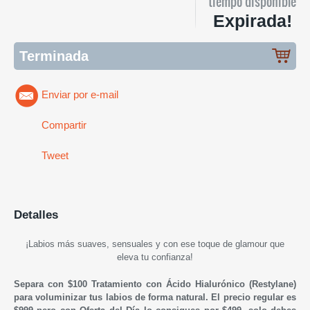
tiempo disponible
Expirada!
Terminada
Enviar por e-mail
Compartir
Tweet
Detalles
¡L
abios más suaves, sensuales y con ese toque de glamour que
eleva tu confianza
!
Separa con $100 Tratamiento con Ácido Hialurónico (
Restylane
)
para voluminizar tus labios de forma natural.
El precio regular es