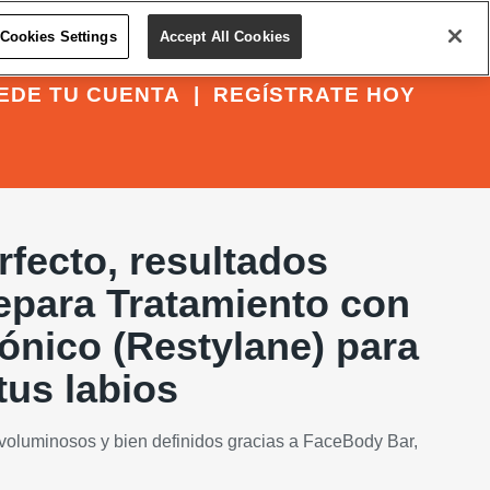
Cookies Settings
Accept All Cookies
EDE TU CUENTA
|
REGÍSTRATE HOY
fecto, resultados
epara Tratamiento con
ónico (Restylane) para
tus labios
 voluminosos y bien definidos gracias a FaceBody Bar,