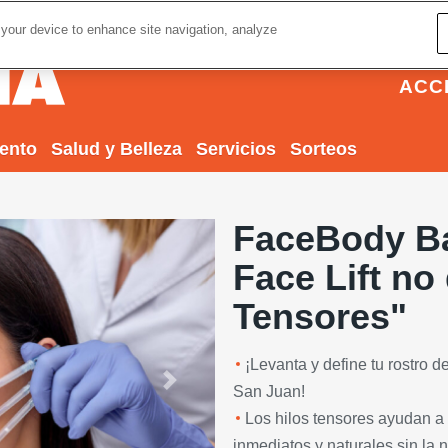
 your device to enhance site navigation, analyze
ACC
iento
Salud y Belleza
Servicios
Sorteos
FaceBody Ba
Face Lift no
Tensores"
¡Levanta y define tu rostro 
Next
San Juan!
Los hilos tensores ayudan a l
inmediatos y naturales sin la