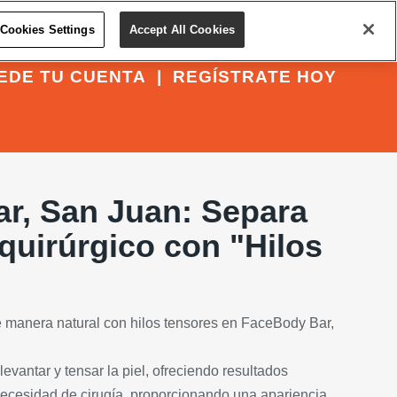
Cookies Settings
Accept All Cookies
EDE TU CUENTA
|
REGÍSTRATE HOY
r, San Juan: Separa
 quirúrgico con "Hilos
de manera natural con hilos tensores en FaceBody Bar,
evantar y tensar la piel, ofreciendo resultados
 necesidad de cirugía, proporcionando una apariencia