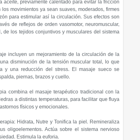
aceite, previamente calentado para evitar la fricción
an los movimientos ya sean suaves, moderados, firmes
azón para estimular así la circulación. Sus efectos son
ravés de reflejos de orden vasomotor, neuromuscular,
l, de los tejidos conjuntivos y musculares del sistema
je incluyen un mejoramiento de la circulación de la
 una disminución de la tensión muscular total, lo que
ica y una reducción del stress. El masaje sueco se
palda, piernas, brazos y cuello.
apia combina el masaje terapéutico tradicional con la
iedras a distintas temperaturas, para facilitar que fluya
 trastornos físicos y emocionales.
terapia:
Hidrata, Nutre y Tonifica la piel. Remineraliza
us oligoelementos. Actúa sobre el sistema nervioso
iedad. Estimula la euforia.