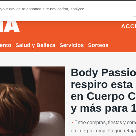
 your device to enhance site navigation, analyze
ACC
iento
Salud y Belleza
Servicios
Sorteos
Body Passio
respiro esta
en Cuerpo C
y más para 
Next
Entre compras, fiestas y cor
en cuerpo completo que relaja, 