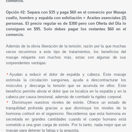
comercio.
Opción #2:
Separa con $35 y paga $60 en el comercio
por
Masaje
cuello, hombro y espalda con exfoliación + Aceites esenciales (2)
personas.
El precio regular es de $300 pero con Oferta del Día lo
consigues en
$95. Solo debes pagar
los restantes
$60 en el
comercio.
Además de la obvia liberación de la tensión, razón por la que muchas
veces recurrimos a este tipo de tratamientos, los beneficios del
masaje relajante son muchos más, estas son algunas de sus
sorprendentes ventajas:
Ayudan a reducir el dolor de espalda y cabeza. Este masaje
estimula la circulación sanguínea, ayuda a descontracturar los
músculos y descarga la tensión que se acumula en ellos. Este
beneficio permite aliviar el dolor que se localiza en la espalda y en la
cabeza por causa tensional, además de combatir la rigidez corporal.
Disminuyen nuestros niveles de estrés. Ofrece un estado de
tranquilidad profunda gracias a que disminuye los niveles de la
hormona cortisol en el organismo. Recordemos que esta hormona es
secretada en grandes cantidades cuando el cuerpo humano está
sometido a una gran carga de estrés. Por lo tanto, nada mejor que un
masaje para detener la fatiga y la angustia.