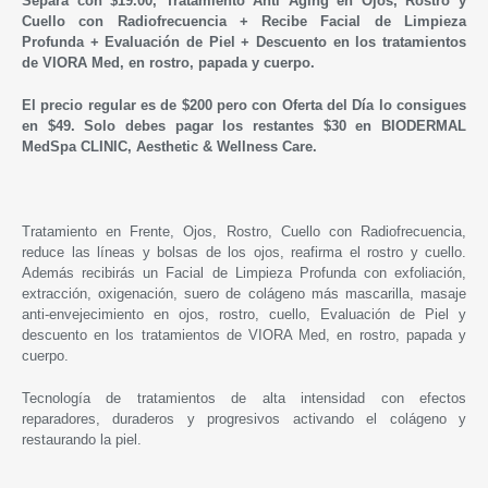
Separa con $19.00, Tratamiento Anti Aging en Ojos, Rostro y
Cuello con Radiofrecuencia + Recibe Facial de Limpieza
Profunda +
Evaluación de Piel + Descuento en los tratamientos
de VIORA Med, en rostro, papada y cuerpo.
El precio regular es de $200 pero con Oferta del Día lo consigues
en
$49. Solo debes pagar
los restantes
$30 en
BIODERMAL
MedSpa CLINIC, Aesthetic & Wellness Care.
Tratamiento en Frente, Ojos, Rostro, Cuello con Radiofrecuencia,
reduce las líneas y bolsas de los ojos, reafirma el rostro y cuello.
Además recibirás un Facial de Limpieza Profunda con exfoliación,
extracción, oxigenación, suero de colágeno más mascarilla, masaje
anti-envejecimiento en ojos, rostro, cuello, Evaluación de Piel y
descuento en los tratamientos de VIORA Med, en rostro, papada y
cuerpo.
Tecnología de tratamientos de alta intensidad con efectos
reparadores, duraderos y progresivos activando el colágeno y
restaurando la piel.