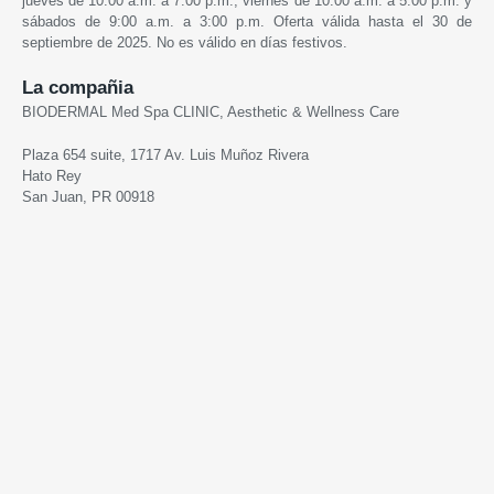
jueves de 10:00 a.m. a 7:00 p.m., viernes de 10:00 a.m. a 5:00 p.m. y
sábados de 9:00 a.m. a 3:00 p.m. Oferta válida hasta el 30 de
septiembre de 2025. No es válido en días festivos.
La compañia
BIODERMAL Med Spa CLINIC, Aesthetic & Wellness Care
Plaza 654 suite, 1717 Av. Luis Muñoz Rivera
Hato Rey
San Juan, PR 00918