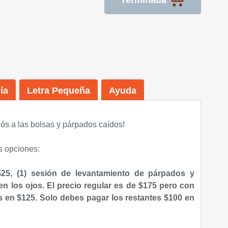
Terminada
ía
Letra Pequeña
Ayuda
iós a las bolsas y párpados caídos!
s opciones:
25, (1
) sesión de levantamiento de párpados y
en los ojos
. El precio regular es de $175 pero con
es en
$125. Solo debes pagar
los restantes
$100 en