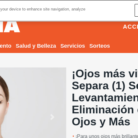
 your device to enhance site navigation, analyze
ACC
iento
Salud y Belleza
Servicios
Sorteos
¡Ojos más vi
Separa (1) S
Levantamien
Eliminación 
Ojos y Más
Next
¡Para unos ojos más brillant