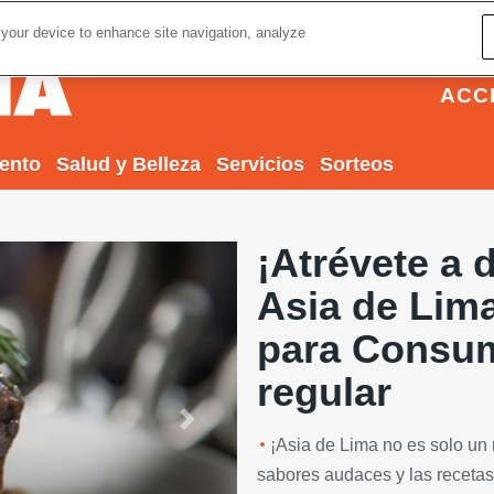
 your device to enhance site navigation, analyze
ACC
iento
Salud y Belleza
Servicios
Sorteos
¡Atrévete a 
Asia de Lima
para Consum
regular
Next
¡Asia de Lima no es solo un 
sabores audaces y las recetas