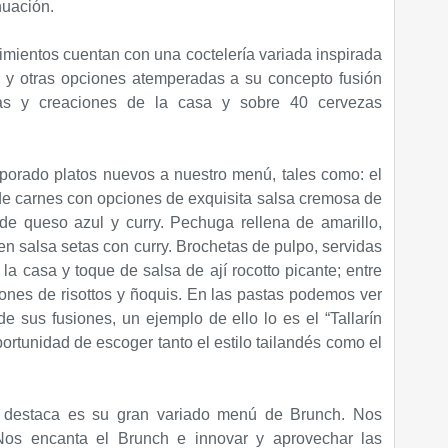
nuación.
imientos cuentan con una coctelería variada inspirada
o y otras opciones atemperadas a su concepto fusión
as y creaciones de la casa y sobre 40 cervezas
orado platos nuevos a nuestro menú, tales como: el
 de carnes con opciones de exquisita salsa cremosa de
 de queso azul y curry. Pechuga rellena de amarillo,
en salsa setas con curry. Brochetas de pulpo, servidas
a casa y toque de salsa de ají rocotto picante; entre
nes de risottos y ñoquis. En las pastas podemos ver
 sus fusiones, un ejemplo de ello lo es el “Tallarín
ortunidad de escoger tanto el estilo tailandés como el
e destaca es su gran variado menú de Brunch. Nos
Nos encanta el Brunch e innovar y aprovechar las