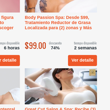
 figura
Body Passion Spa: Desde $99,
to
Tratamiento Reductor de Grasa
escoger
Localizada para (2) zonas y Más
$99.00
empo disponible
descuento
tiempo disponible
6 horas
74%
2 semanas
r detalle
Ver detalle
integral
Great Cut Salon & Spa: Recibe (3)