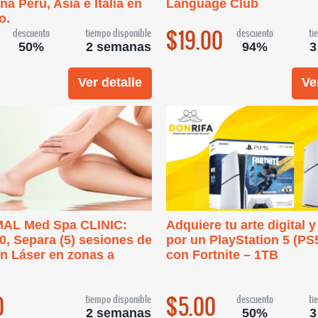
na Perú, Asia e Italia en
Language Club
o.
$19.00
descuento
tiempo disponible
descuento
ti
50%
2 semanas
94%
3
Ver detalle
Ve
AL Med Spa CLINIC:
Adquiere tu arte digital y
, Separa (5) sesiones de
por un PlayStation 5 (PS
n Láser en zonas a
con Fortnite – 1TB
0
$5.00
tiempo disponible
descuento
ti
2 semanas
50%
3