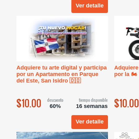
Ver detalle
Adquiere tu arte digital y participa
Adquiere 
por un Apartamento en Parque
por la 
del Este, San Isidro 🇩🇴
$10.00
$10.00
descuento
tiempo disponible
60%
16 semanas
Ver detalle