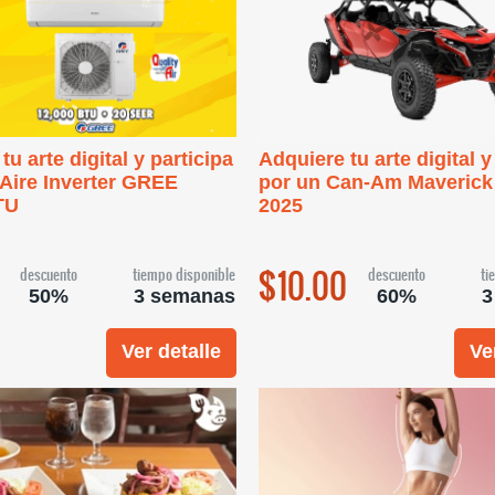
tu arte digital y participa
Adquiere tu arte digital y
 Aire Inverter GREE
por un Can-Am Maveric
TU
2025
$10.00
descuento
tiempo disponible
descuento
ti
50%
3 semanas
60%
3
Ver detalle
Ve