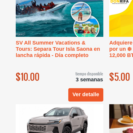
SV All Summer Vacations &
Adquiere 
Tours: Separa Tour Isla Saona en
por un ❄️
lancha rápida - Día completo
12,000 B
$10.00
$5.00
tiempo disponible
3 semanas
Ver detalle