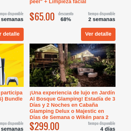
peel" + Limpieza facial
$65.00
empo disponible
descuento
tiempo disponible
 semanas
68%
2 semanas
r detalle
Ver detalle
 participa
¡Una experiencia de lujo en Jardín
5) Bundle
Al Bosque Glamping! Estadía de 3
Días y 2 Noches en Cabaña
Glamping Delux o Majestic en
Días de Semana o Wikén para 2
$299.00
empo disponible
tiempo disponible
 semanas
4 días