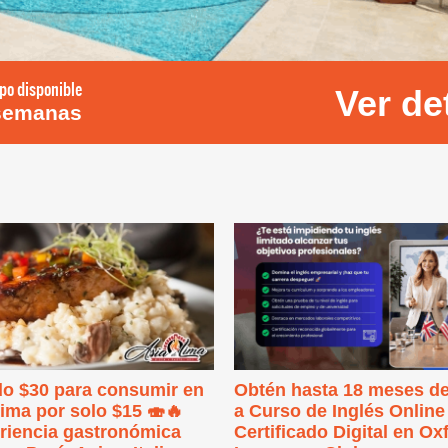
po disponible
Ver de
semanas
do $30 para consumir en
Obtén hasta 18 meses d
ima por solo $15 🍣🔥
a Curso de Inglés Online
riencia gastronómica
Certificado Digital en Ox