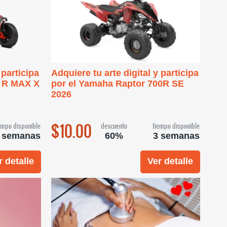
 participa
Adquiere tu arte digital y participa
k R MAX X
por el Yamaha Raptor 700R SE
2026
$10.00
empo disponible
descuento
tiempo disponible
 semanas
60%
3 semanas
r detalle
Ver detalle