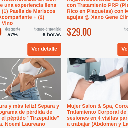
 una experiencia llena
con Tratamiento PRP (P
 (1) Paella de Mariscos
Rico en Plaquetas) con M
 Acompañante + (2)
agujas @ Xano Gene Cli
 Vino
0
$29.00
descuento
tiempo disponible
ti
57%
6 horas
Ver detalle
Ve
ra y más feliz! Separa y
Mujer Salon & Spa, Coroz
ograma de pérdida de
Tratamiento Corporal de
el péptido "Tirzepatide"
sesiones en 4 visitas par
ra. Noemí Laureano
a trabajar (Abdomen y La