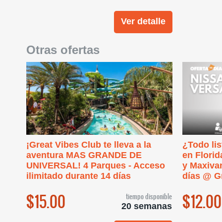
Ver detalle
Otras ofertas
¡Great Vibes Club te lleva a la
¿Todo lis
aventura MAS GRANDE DE
en Florid
UNIVERSAL! 4 Parques - Acceso
y Maxiva
ilimitado durante 14 días
días @ G
$15.00
$12.00
tiempo disponible
20 semanas