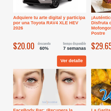
Adquiere tu arte digital y participa
¡Auténtic
por una Toyota RAV4 XLE HEV
Disfruta 
2026
Mofongos
Postre
$20.00
$29.6
descuento
tiempo disponible
60%
7 semanas
Ver detalle
FaceBody Bar: ¡Recupera la
La Garita