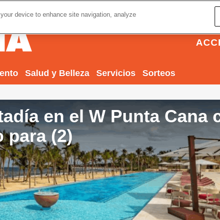
 your device to enhance site navigation, analyze
ACC
iento
Salud y Belleza
Servicios
Sorteos
stadía en el W Punta Cana 
 para (2)