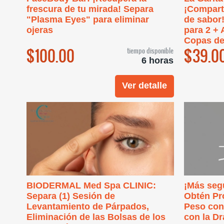
frescura de tu mirada! Separa
¡Comparte
"Plasma Eyes" para eliminar
de sabor!
ojeras
para 2 +
Copas de
$100.00
$39.0
tiempo disponible
6 horas
Ver detalle
BIODERMAL Med Spa CLINIC:
¡Más segu
Separa (1) Sesión de
Obtén Pr
Levantamiento de Párpados,
Peso con 
Eliminación de las Bolsas de los
con la D