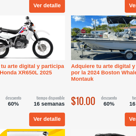
Ver detalle
Ve
tu arte digital y participa
Adquiere tu arte digital y
️ Honda XR650L 2025
por la 2024 Boston Whal
Montauk
$10.00
descuento
tiempo disponible
descuento
ti
60%
16 semanas
60%
16
Ver detalle
Ve