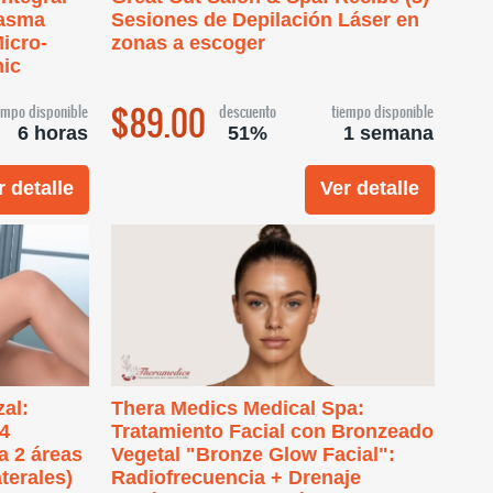
lasma
Sesiones de Depilación Láser en
icro-
zonas a escoger
nic
$89.00
empo disponible
descuento
tiempo disponible
6 horas
51%
1 semana
r detalle
Ver detalle
al:
Thera Medics Medical Spa:
 4
Tratamiento Facial con Bronzeado
a 2 áreas
Vegetal "Bronze Glow Facial":
terales)
Radiofrecuencia + Drenaje