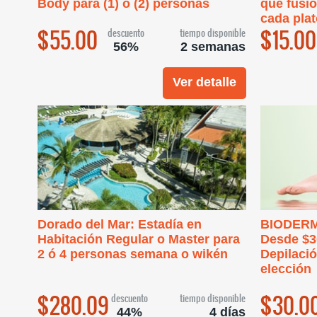
Body para (1) o (2) personas
que fusio
cada plat
$55.00
$15.00
descuento
tiempo disponible
56%
2 semanas
Ver detalle
Dorado del Mar: Estadía en
BIODERM
Habitación Regular o Master para
Desde $30
2 ó 4 personas semana o wikén
Depilació
elección
$280.09
$30.0
descuento
tiempo disponible
44%
4 días