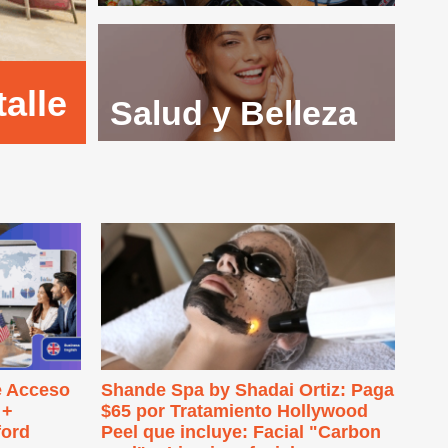
talle
Salud y Belleza
e Acceso
Shande Spa by Shadai Ortiz: Paga
 +
$65 por Tratamiento Hollywood
ford
Peel que incluye: Facial "Carbon