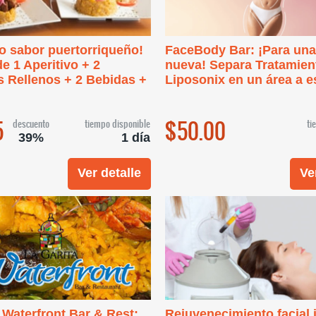
o sabor puertorriqueño!
FaceBody Bar: ¡Para una
de 1 Aperitivo + 2
nueva! Separa Tratamien
 Rellenos + 2 Bebidas +
Liposonix en un área a 
5
$50.00
descuento
tiempo disponible
ti
39%
1 día
Ver detalle
Ve
 Waterfront Bar & Rest:
Rejuvenecimiento facial 