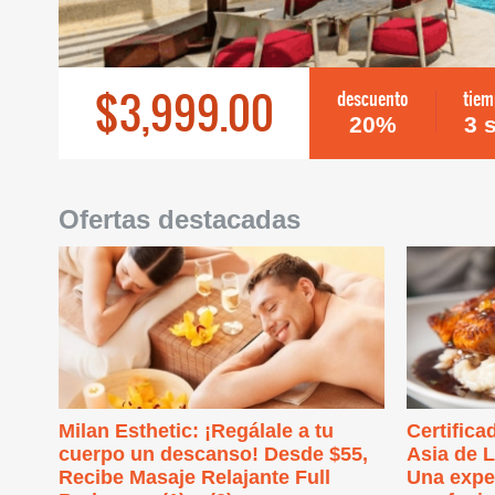
$3,999.00
descuento
tiem
20%
3 
Ofertas destacadas
Milan Esthetic: ¡Regálale a tu
Certifica
cuerpo un descanso! Desde $55,
Asia de L
Recibe Masaje Relajante Full
Una expe