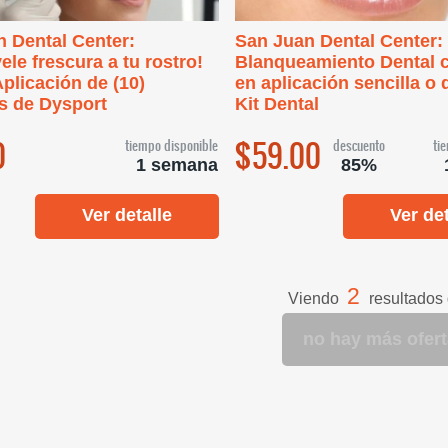
 Dental Center:
San Juan Dental Center:
ele frescura a tu rostro!
Blanqueamiento Dental c
plicación de (10)
en aplicación sencilla o 
s de Dysport
Kit Dental
0
$59.00
tiempo disponible
descuento
ti
1 semana
85%
Ver detalle
Ver det
2
Viendo
resultados
no hay más ofer