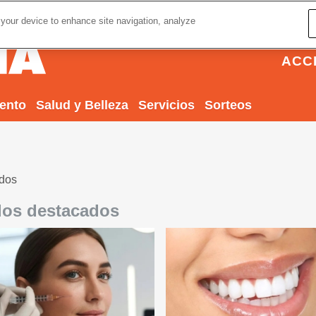
 your device to enhance site navigation, analyze
ACC
iento
Salud y Belleza
Servicios
Sorteos
ados
los destacados