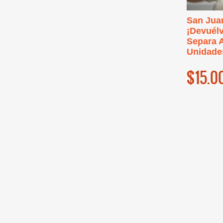
San Juan
¡Devuélv
Separa A
Unidade
$15.0