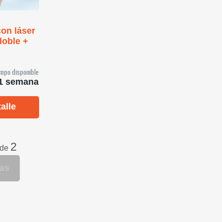
on láser
doble +
empo disponible
1 semana
alle
2
 de
tas