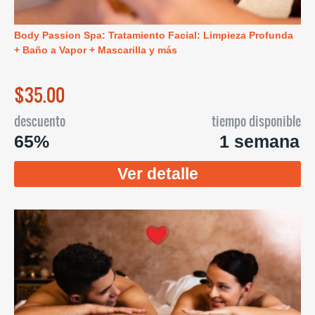
Body Passion Spa: Tratamiento Facial: Limpieza Profunda
+ Baño a Vapor + Mascarilla y más
$35.00
descuento
tiempo disponible
65%
1 semana
Ver detalle