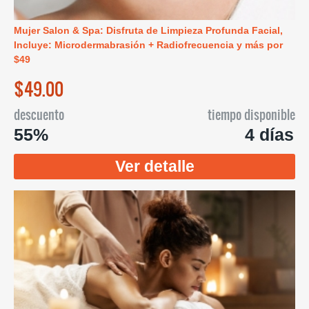
Mujer Salon & Spa: Disfruta de Limpieza Profunda Facial,
Incluye: Microdermabrasión + Radiofrecuencia y más por
$49
$49.00
descuento
tiempo disponible
55%
4 días
Ver detalle