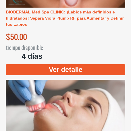
BIODERMAL Med Spa CLINIC: ¡Labios más definidos e
hidratados! Separa Viora Plump RF para Aumentar y Definir
tus Labios
$50.00
tiempo disponible
4 días
Ver detalle