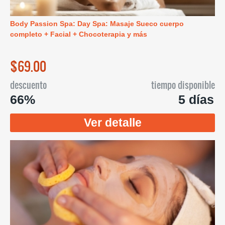
Body Passion Spa: Day Spa: Masaje Sueco cuerpo
completo + Facial + Chocoterapia y más
$69.00
descuento
tiempo disponible
66%
5 días
Ver detalle