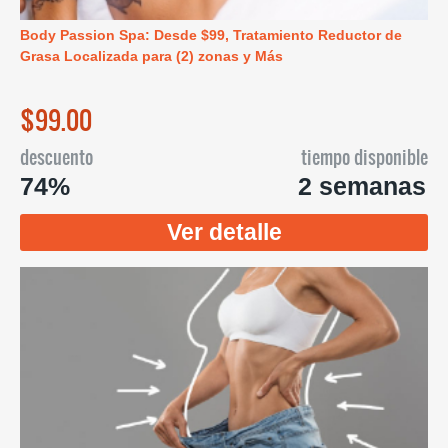
Body Passion Spa: Desde $99, Tratamiento Reductor de
Grasa Localizada para (2) zonas y Más
$99.00
descuento
tiempo disponible
74%
2 semanas
Ver detalle