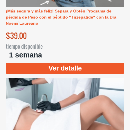
¡Más segura y más feliz! Separa y Obtén Programa de
pérdida de Peso con el péptido "Tirzepatide" con la Dra.
Noemí Laureano
$39.00
tiempo disponible
1 semana
Ver detalle