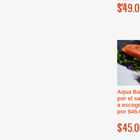
$49.0
$49
Aqua Bar
por el s
a escoge
por $45.
$45.0