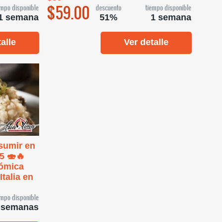
$59.00
empo disponible
descuento
tiempo disponible
1 semana
51%
1 semana
alle
Ver detalle
sumir en
5 🍣🔥
nómica
Italia en
empo disponible
 semanas