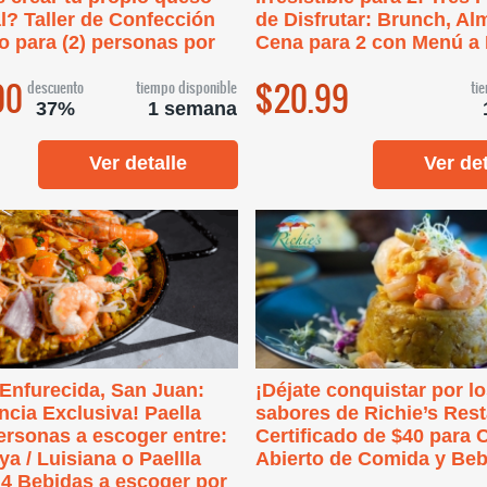
l? Taller de Confección
de Disfrutar: Brunch, Al
 para (2) personas por
Cena para 2 con Menú a
00
$20.99
descuento
tiempo disponible
ti
37%
1 semana
Ver detalle
Ver det
Enfurecida, San Juan:
¡Déjate conquistar por l
ncia Exclusiva! Paella
sabores de Richie’s Rest
ersonas a escoger entre:
Certificado de $40 para
a / Luisiana o Paellla
Abierto de Comida y Beb
 4 Bebidas a escoger por