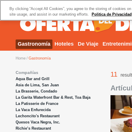
By clicking “Accept All Cookies”, you agree to the storing of cookies on
site usage, and assist in our marketing efforts.
Politica de Privacidad
Gastronomía
Hoteles
De Viaje
Entretenim
Home
Gastronomía
Compañías
11
resul
Aqua Bar and Grill
Asia de Lima, San Juan
Artícu
La Brasserie, Condado
La Garita Waterfront Bar & Rest, Toa Baja
La Patisserie de France
La Vaca Enfurecida
Lechoncito's Restaurant
Quesos Vaca Negra, Inc.
Richie’s Restaurant