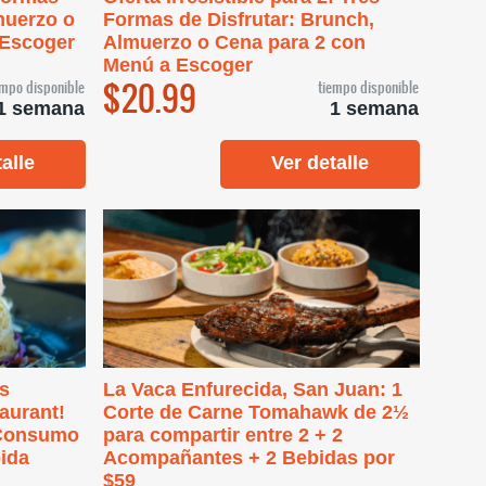
muerzo o
Formas de Disfrutar: Brunch,
 Escoger
Almuerzo o Cena para 2 con
Menú a Escoger
$20.99
empo disponible
tiempo disponible
1 semana
1 semana
alle
Ver detalle
os
La Vaca Enfurecida, San Juan: 1
aurant!
Corte de Carne Tomahawk de 2½
 Consumo
para compartir entre 2 + 2
ida
Acompañantes + 2 Bebidas por
$59