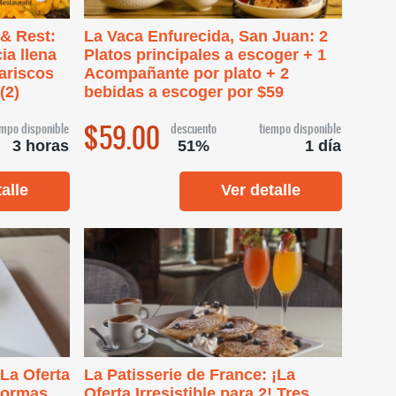
 & Rest:
La Vaca Enfurecida, San Juan: 2
ia llena
Platos principales a escoger + 1
Mariscos
Acompañante por plato + 2
(2)
bebidas a escoger por $59
$59.00
empo disponible
descuento
tiempo disponible
3 horas
51%
1 día
alle
Ver detalle
La Oferta
La Patisserie de France: ¡La
 Formas
Oferta Irresistible para 2! Tres