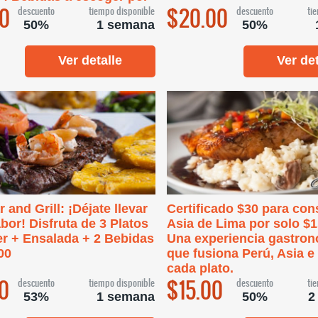
0
$20.00
descuento
tiempo disponible
descuento
ti
50%
1 semana
50%
Ver detalle
Ver det
 and Grill: ¡Déjate llevar
Certificado $30 para con
abor! Disfruta de 3 Platos
Asia de Lima por solo $1
r + Ensalada + 2 Bebidas
Una experiencia gastro
00
que fusiona Perú, Asia e 
cada plato.
0
$15.00
descuento
tiempo disponible
descuento
ti
53%
1 semana
50%
2