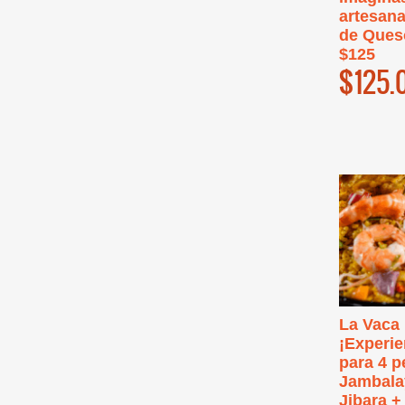
artesana
de Queso
$125
$125.
La Vaca 
¡Experie
para 4 p
Jambalay
Jibara +