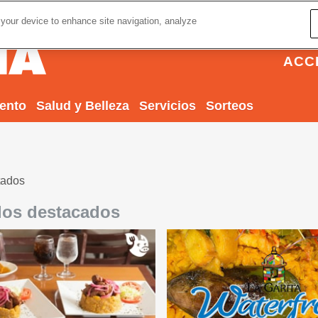
 your device to enhance site navigation, analyze
ACC
iento
Salud y Belleza
Servicios
Sorteos
tados
los destacados