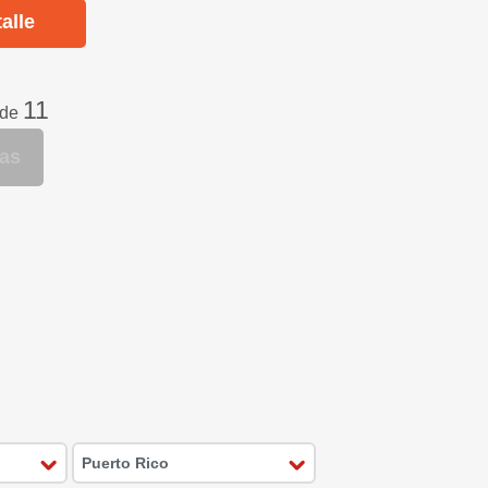
alle
11
 de
tas