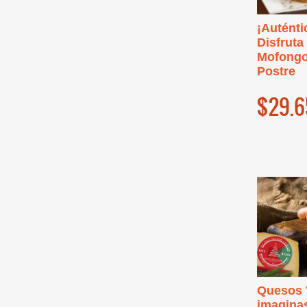
¡Auténti
Disfruta
Mofongo
Postre
$29.6
Quesos 
imaginas