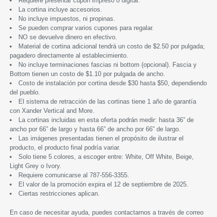
Requiere presentar cupón impreso o digital.
La cortina incluye accesorios.
No incluye impuestos, ni propinas.
Se pueden comprar varios cupones para regalar.
NO se devuelve dinero en efectivo.
Material de cortina adicional tendrá un costo de $2.50 por pulgada;
pagadero directamente al establecimiento.
No incluye terminaciones fascias ni bottom (opcional). Fascia y
Bottom tienen un costo de $1.10 por pulgada de ancho.
Costo de instalación por cortina desde $30 hasta $50, dependiendo
del pueblo.
El sistema de retracción de las cortinas tiene 1 año de garantía
con Xander Vertical and More.
La cortinas incluidas en esta oferta podrán medir: hasta 36” de
ancho por 66” de largo y hasta 66” de ancho por 66” de largo.
Las imágenes presentadas tienen el propósito de ilustrar el
producto, el producto final podría variar.
Solo tiene 5 colores, a escoger entre: White, Off White, Beige,
Light Grey o Ivory.
Requiere comunicarse al 787-556-3355.
El valor de la promoción expira
e
l 12 de septiembre
de 2025.
Ciertas restricciones aplican.
En caso de necesitar ayuda, puedes contactarnos a través de correo