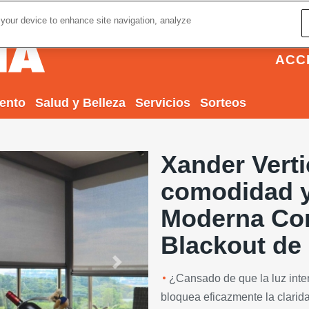
 your device to enhance site navigation, analyze
ACC
iento
Salud y Belleza
Servicios
Sorteos
Xander Verti
comodidad y
Moderna Cor
Blackout de
Next
¿Cansado de que la luz inte
bloquea eficazmente la clarid