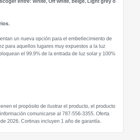
scoger entre: White, Off white, beige, Light grey o
rios.
esentan un nueva opción para el embellecimiento de
ez para aquellos lugares muy expuestos a la luz
 bloquean el 99.9% de la entrada de luz solar y 100%
nen el propósito de ilustrar el producto, el producto
s información comunicarse al 787-556-3355. Oferta
 de 2026
. Cortinas incluyen 1 año de garantía.