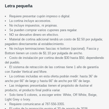
Letra pequeña
Requiere presentar cupón impreso o digital.
La cortina incluye accesorios.
No incluye impuestos, ni propinas.
Se pueden comprar varios cupones para regalar.
NO se devuelve dinero en efectivo.
Material de cortina adicional tendrá un costo de $2.50 por pulgada;
pagadero directamente al establecimiento.
No incluye terminaciones fascias ni bottom (opcional). Fascia y
Bottom tienen un costo de $1.10 por pulgada de ancho.
Costo de instalación por cortina desde $30 hasta $50, dependiendo
del pueblo.
El sistema de retracción de las cortinas tiene 1 año de garantía
con Xander Vertical and More.
La cortinas incluidas en esta oferta podrán medir: hasta 36” de
ancho por 66” de largo y hasta 66” de ancho por 66” de largo.
Las imágenes presentadas tienen el propósito de ilustrar el
producto, el producto final podría variar.
Solo tiene 5 colores, a escoger entre: White, Off White, Beige,
Light Grey o Ivory.
Requiere comunicarse al 787-556-3355.
El valor de la promoción expira
e
l
20 de agosto
de 2026
.