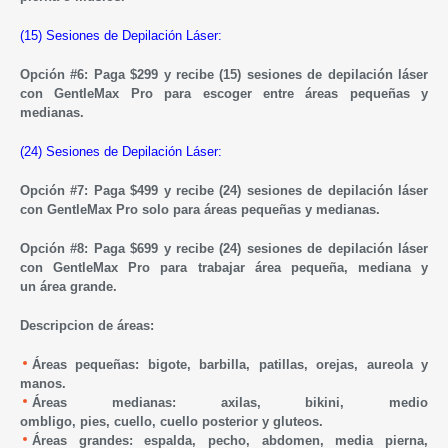
(15) Sesiones de Depilación Láser:
Opción #6: Paga $299 y
recibe (15) sesiones de depilación láser
con GentleMax Pro para escoger entre
áreas
pequeñas y
medianas.
(24) Sesiones de Depilación Láser:
Opción #7: Paga $499 y
recibe (24) sesiones de depilación láser
con GentleMax Pro solo para
áreas
pequeñas y medianas.
Opción #8: Paga $699 y
recibe (24) sesiones de depilación láser
con GentleMax Pro para trabajar
área
pequeña, mediana y
un
área grande.
Descripcion de
áreas:
Á
reas
pequeñas:
bigote,
barbilla,
patillas,
orejas,
aureola y
manos.
Á
reas
medianas:
axilas, b
ikini,
medio
ombligo,
pies,
cuello,
cuello posterior y gluteos.
Á
reas
grandes: e
spalda, pecho, abdomen, media pierna,