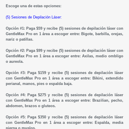
Escoge una de estas opciones:
(5) Sesiones de Depilación Láser:
Opción #1: Paga $59 y
recibe (5) sesiones de depilación láser con
GentleMax Pro en 1
área a escoger entre:
Bigote, barbilla, o
rejas,
nariz o
patillas.
Opción #2: Paga $99 y
recibe (5) sesiones de depilación láser con
GentleMax Pro en 1
área a escoger entre: A
xilas,
medio ombligo
o aureola.
Opción #3: Paga $159 y
recibe (5) sesiones de depilación láser
con GentleMax Pro en 1
área a escoger entre: Bikini,
extendido
perianal, manos, pies o espalda baja.
Opción #4: Paga $275 y
recibe (5) sesiones de depilación láser
con GentleMax Pro en 1
área a escoger entre: B
razilian, pecho,
abdomen, brazos o gluteos.
Opción #5: Paga $350 y
recibe (5) sesiones de depilación láser
con GentleMax Pro en 1
área a escoger entre: Espalda, media
pierna o muslos.