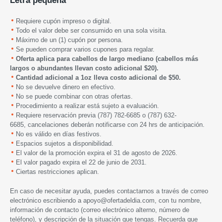
Letra pequeña
Requiere cupón impreso o digital.
Todo el valor debe ser consumido en una sola visita.
Máximo de un (1) cupón por persona.
Se pueden comprar varios cupones para regalar.
Oferta aplica para cabellos de largo mediano (cabellos m
á
s
largos o abundantes llevan costo adicional $20).
Cantidad adicional a 1oz
lleva costo adicional de $50.
No se devuelve dinero en efectivo.
No se puede combinar con otras ofertas.
Procedimiento a realizar está sujeto a evaluación.
Requiere reservación previa
(787) 782-6685 o (787) 632-
6685,
cancelaciones deberán notificarse con 24 hrs de anticipación.
No es válido en días festivos.
Espacios sujetos a disponibilidad.
El valor de la promoción expira el 31 de agosto de 2026.
El valor pagado expira el 22 de junio de 2031.
Ciertas restricciones aplican.
En caso de necesitar ayuda, puedes contactarnos a través de correo
electrónico escribiendo a
apoyo@ofertadeldia.com
, con tu nombre,
información de contacto (correo electrónico alterno, número de
teléfono), y descripción de la situación que tengas. Recuerda que