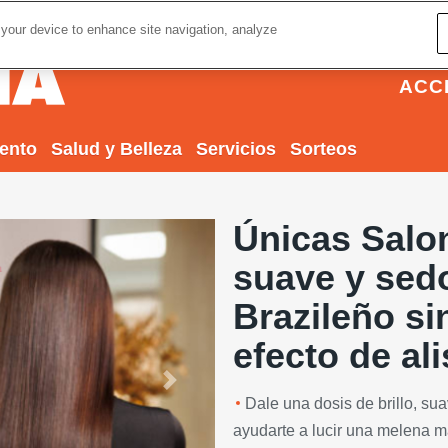
 your device to enhance site navigation, analyze
ACC
iento
Salud y Belleza
Servicios
Sorteos
Únicas Salo
suave y sed
Brazileño si
efecto de al
Next
Dale una dosis de brillo, su
ayudarte a lucir una melena m