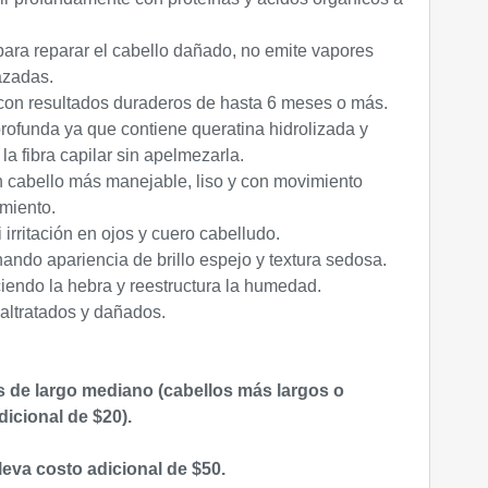
para reparar el cabello dañado, no emite vapores
azadas.
 con resultados duraderos de hasta 6 meses o más.
profunda ya que contiene queratina hidrolizada y
la fibra capilar sin apelmezarla.
un cabello más manejable, liso y con movimiento
amiento.
 irritación en ojos y cuero cabelludo.
nando apariencia de brillo espejo y textura sedosa.
ciendo la hebra y reestructura la humedad.
ltratados y dañados.
os de largo mediano (cabellos m
á
s largos o
icional de $20).
lleva costo adicional de $50.