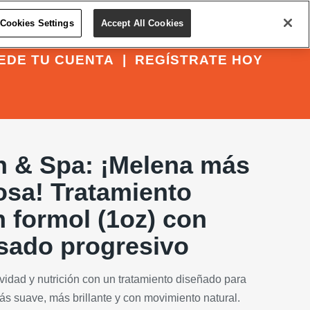
Cookies Settings
Accept All Cookies
EDE TU CUENTA
|
REGÍSTRATE HOY
n & Spa: ¡Melena más
osa! Tratamiento
n formol (1oz) con
isado progresivo
avidad y nutrición con un tratamiento diseñado para
ás suave, más brillante y con movimiento natural.