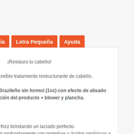
ía
Letra Pequeña
Ayuda
¡Restaura tu cabello!
reíble tratamiento restructurante de cabello.
razileño sin formol (1oz) con efecto de alisado
ación del producto + blower y plancha.
 frizz brindando un laciado perfecto.
trir profundamente con proteínas y ácidos orgánicos a