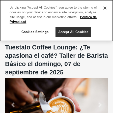
ACCEDE TU CUENTA
|
REGÍSTRATE HOY
By clicking “Accept All Cookies”, you agree to the storing of
cookies on your device to enhance site navigation, analyze
site usage, and assist in our marketing efforts.
Politica de
Privacidad
Cookies Settings
Accept All Cookies
Home
Tuestalo Coffee Lounge - Torrefacción Artesanal
Tuestalo Coffee Lounge: ¿Te
apasiona el café? Taller de Barista
Básico el domingo, 07 de
septiembre de 2025
Previous
Next