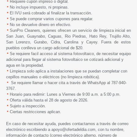
Requiere cupón impreso o digital.
No incluye impuesto, ni propinas.
El IVU será cobrado al finalizar la transacción.
Se puede comprar varios cupones para regalar.
No se devuelve dinero en efectivo.
SunPro Cleaners, quienes ofrecen un servicio de limpieza inicial en
San Juan, Guaynabo, Caguas, Rio Piedras, Hato Rey, Trujillo Alto,
San Lorenzo, Gurabo, Cidra, Carolina y Cayey. Fuera de estos
pueblos conlleva un cargo adicional de $20.
Se requiere facil acceso al sistema fotovoltaico, de necesitar equipo
adicional para llegar al sistema fotovoltaico se cotizará adicional y
agua en la propiedad.
Limpieza solo aplica a instalaciones que se puedan completar con
cepillos manuales o eléctricos (no limpieza robótica).
Se requiere llamar o hacer cita a través de WhatsApp al 787-940-
3767.
Horario para redimir: Lunes a Viernes de 9:00 a.m. a 5:00 p.m.
Oferta válida hasta
el 28 de agosto de 2026.
Sujeto a inspección.
Ciertas restricciones aplican.
En caso de necesitar ayuda, puedes contactarnos a través de correo
electrónico escribiendo a
apoyo@ofertadeldia.com
, con tu nombre,
información de contacto (correo electrónico alterno, número de