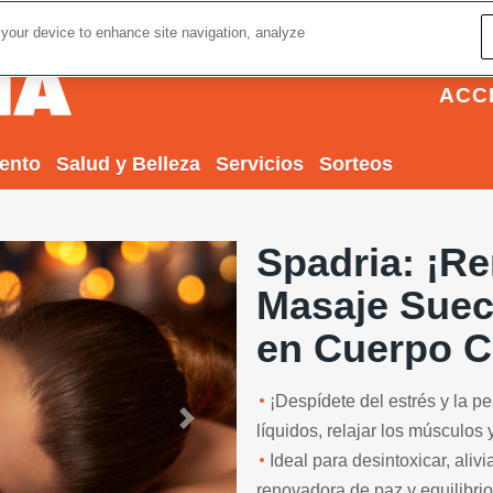
 your device to enhance site navigation, analyze
ACC
iento
Salud y Belleza
Servicios
Sorteos
Spadria: ¡Re
Masaje Suec
en Cuerpo 
¡Despídete del estrés y la p
Next
líquidos, relajar los músculos 
Ideal para desintoxicar, ali
renovadora de paz y equilibrio