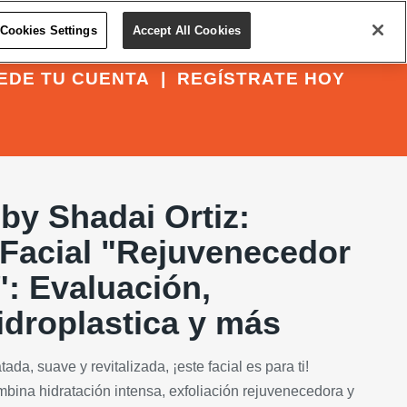
Cookies Settings
Accept All Cookies
EDE TU CUENTA
|
REGÍSTRATE HOY
by Shadai Ortiz:
 Facial "Rejuvenecedor
": Evaluación,
idroplastica y más
ada, suave y revitalizada, ¡este facial es para ti!
mbina hidratación intensa, exfoliación rejuvenecedora y