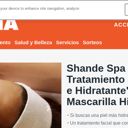
 your device to enhance site navigation, analyze
ACC
iento
Salud y Belleza
Servicios
Sorteos
Shande Spa 
Tratamiento
e Hidratante
Mascarilla H
Next
Si buscas una piel más hidrat
Un tratamiento facial que co