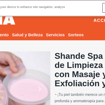
 your device to enhance site navigation, analyze
ACC
iento
Salud y Belleza
Servicios
Sorteos
Shande Spa b
de Limpieza
con Masaje 
Exfoliación 
Next
¡Tu piel también merece un 
profunda y aromaterapia para a