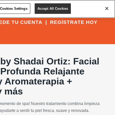
Cookies Settings
Accept All Cookies
EDE TU CUENTA
|
REGÍSTRATE HOY
y Shadai Ortiz: Facial
 Profunda Relajante
y Aromaterapia +
y más
momento de spa! Nuestro tratamiento combina limpieza
yudarte a sentir tu piel fresca, suave y renovada.