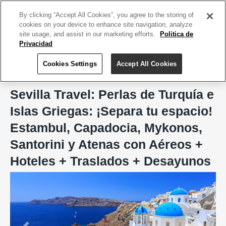
ACCEDE TU CUENTA
|
REGÍSTRATE HOY
By clicking “Accept All Cookies”, you agree to the storing of
cookies on your device to enhance site navigation, analyze
site usage, and assist in our marketing efforts.
Politica de
Privacidad
Cookies Settings
Accept All Cookies
Home
Sevilla Travel & Tours Inc. (Lic. 738)
Sevilla Travel: Perlas de Turquía e
Islas Griegas: ¡Separa tu espacio!
Estambul, Capadocia, Mykonos,
Santorini y Atenas con Aéreos +
Hoteles + Traslados + Desayunos