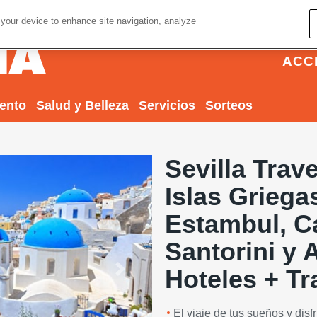
 your device to enhance site navigation, analyze
ACC
iento
Salud y Belleza
Servicios
Sorteos
Sevilla Trave
Islas Griega
Estambul, C
Santorini y 
Hoteles + T
Next
El viaje de tus sueños y disf