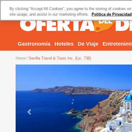
By clicking “Accept All Cookies”, you agree to the storing of cookies on
site usage, and assist in our marketing efforts.
Politica de Privacidad
Gastronomía
Hoteles
De Viaje
Entretenim
Home
Sevilla Travel & Tours Inc. (Lic. 738)
Previous