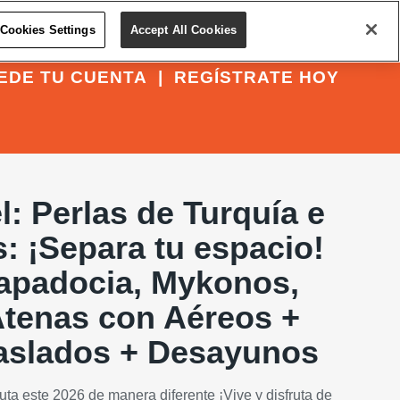
Cookies Settings
Accept All Cookies
EDE TU CUENTA
|
REGÍSTRATE HOY
l: Perlas de Turquía e
s: ¡Separa tu espacio!
apadocia, Mykonos,
Atenas con Aéreos +
raslados + Desayunos
ruta este 2026 de manera diferente ¡Vive y disfruta de