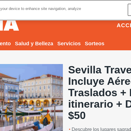
 your device to enhance site navigation, analyze
ACC
iento
Salud y Belleza
Servicios
Sorteos
Sevilla Trav
Incluye Aére
Traslados +
itinerario +
$50
Next
Descubre los lugares sagrad