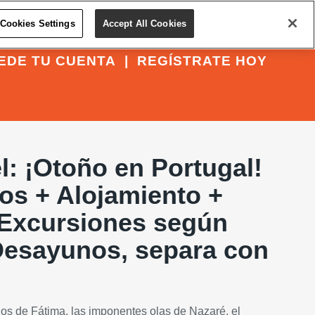
Cookies Settings
Accept All Cookies
EDE TU CUENTA
|
REGÍSTRATE HOY
el: ¡Otoño en Portugal!
os + Alojamiento +
 Excursiones según
 Desayunos, separa con
os de Fátima, las imponentes olas de Nazaré, el