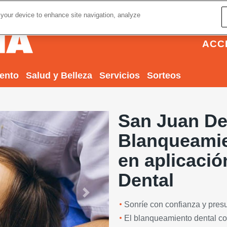
 your device to enhance site navigation, analyze
ACC
iento
Salud y Belleza
Servicios
Sorteos
San Juan De
Blanqueamie
en aplicació
Dental
Next
Sonríe con confianza y presu
El blanqueamiento dental co